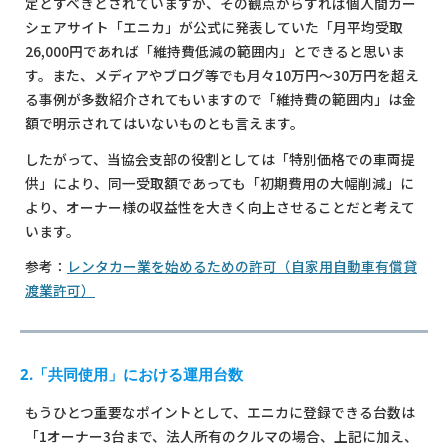
定とすべきとされていますが、その観点からすれば個人間カー
シェアサイト「エニカ」が公式に発表していた「月平均受取
26,000円であれば「維持費低減の範囲内」とできると思いま
す。また、メディアやブログ等でも月々10万円～30万円を超え
る事例が多数紹介されてもいますので「維持費の範囲内」は金
額で明示されてはいないものとも言えます。
したがって、当協会支部の役割としては「特別価格での車両提
供」により、同一受取額であっても「初期費用の大幅削減」に
より、オーナー様の収益性を大きく向上させることだと考えて
います。
参考：
レンタカー業を始めるための許可（自家用自動車有償貸
渡業許可）
2.「共同使用」における運用台数
もうひとつ重要なポイントとして、エニカに登録できる台数は
「1オーナー3台まで、法人所有のクルマの場合、上記に加え、